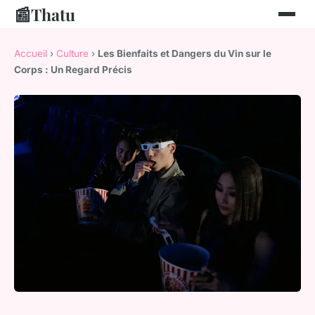
📰
Thatu
Accueil
›
Culture
›
Les Bienfaits et Dangers du Vin sur le
Corps : Un Regard Précis